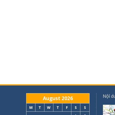
Nội d
August 2026
M
T
W
T
F
S
S