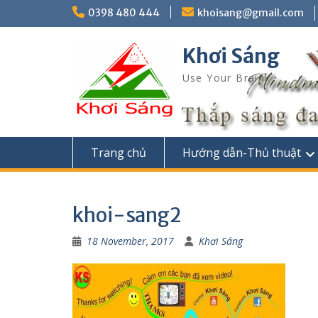
Skip
0398 480 444
khoisang@gmail.com
to
content
Khơi Sáng
Use Your Brain!
Trang chủ
Hướng dẫn-Thủ thuật
khoi-sang2
18 November, 2017
Khơi Sáng