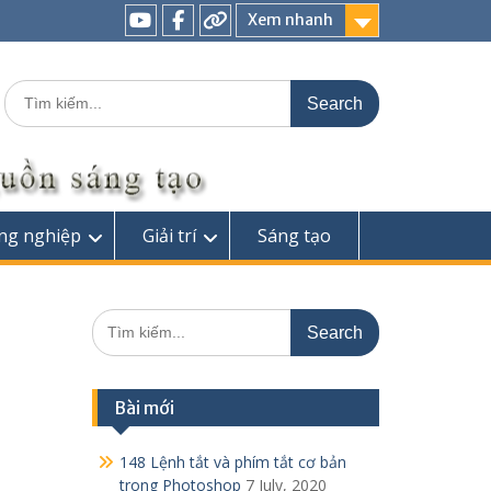
Xem nhanh
Youtube
Facebook
Search
for:
ng nghiệp
Giải trí
Sáng tạo
Search
for:
Bài mới
148 Lệnh tắt và phím tắt cơ bản
trong Photoshop
7 July, 2020