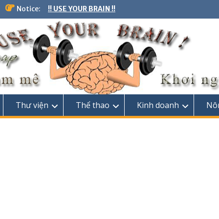
Notice:
!! USE YOUR BRAIN !!
Thư viện
Thể thao
Kinh doanh
Nô