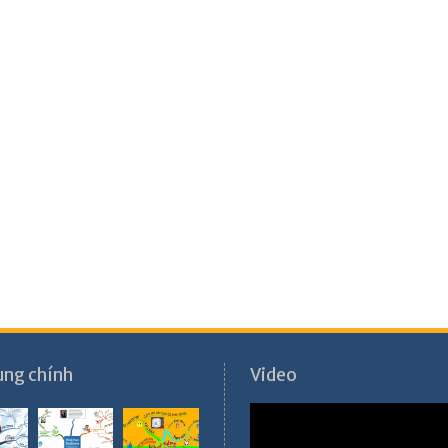
ung chính
Video
Video
Player