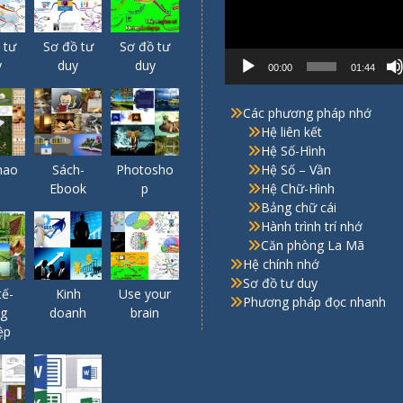
 tư
Sơ đồ tư
Sơ đồ tư
y
duy
duy
00:00
01:44
Các phương pháp nhớ
Hệ liên kết
Hệ Số-Hình
Hệ Số – Vần
hao
Sách-
Photosho
Hệ Chữ-Hình
Ebook
p
Bảng chữ cái
Hành trình trí nhớ
Căn phòng La Mã
Hệ chính nhớ
Sơ đồ tư duy
tế-
Kinh
Use your
Phương pháp đọc nhanh
g
doanh
brain
ệp