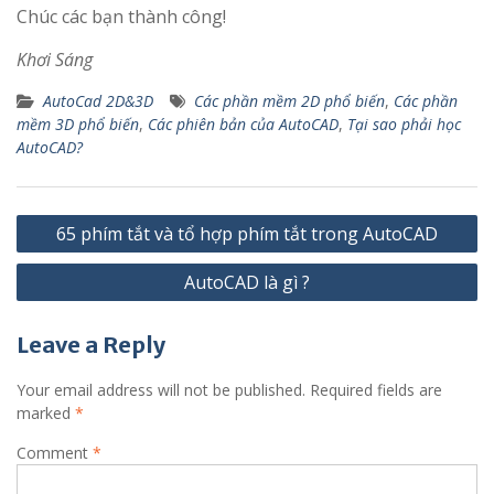
Chúc các bạn thành công!
Khơi Sáng
AutoCad 2D&3D
Các phần mềm 2D phổ biến
,
Các phần
mềm 3D phổ biến
,
Các phiên bản của AutoCAD
,
Tại sao phải học
AutoCAD?
Post
65 phím tắt và tổ hợp phím tắt trong AutoCAD
navigation
AutoCAD là gì ?
Leave a Reply
Your email address will not be published.
Required fields are
marked
*
Comment
*