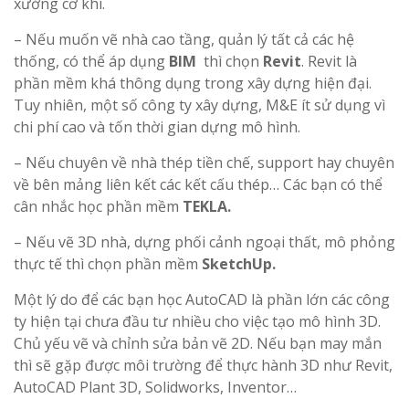
xưởng cơ khí.
– Nếu muốn vẽ nhà cao tầng, quản lý tất cả các hệ
thống, có thể áp dụng
BIM
thì chọn
Revit
. Revit là
phần mềm khá thông dụng trong xây dựng hiện đại.
Tuy nhiên, một số công ty xây dựng, M&E ít sử dụng vì
chi phí cao và tốn thời gian dựng mô hình.
– Nếu chuyên về nhà thép tiền chế, support hay chuyên
về bên mảng liên kết các kết cấu thép… Các bạn có thể
cân nhắc học phần mềm
TEKLA.
– Nếu vẽ 3D nhà, dựng phối cảnh ngoại thất, mô phỏng
thực tế thì chọn phần mềm
SketchUp.
Một lý do để các bạn học AutoCAD là phần lớn các công
ty hiện tại chưa đầu tư nhiều cho việc tạo mô hình 3D.
Chủ yếu vẽ và chỉnh sửa bản vẽ 2D. Nếu bạn may mắn
thì sẽ gặp được môi trường để thực hành 3D như Revit,
AutoCAD Plant 3D, Solidworks, Inventor…