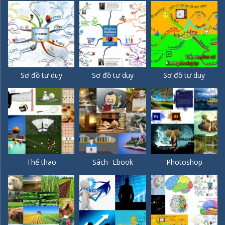
Sơ đồ tư duy
Sơ đồ tư duy
Sơ đồ tư duy
Thể thao
Sách- Ebook
Photoshop