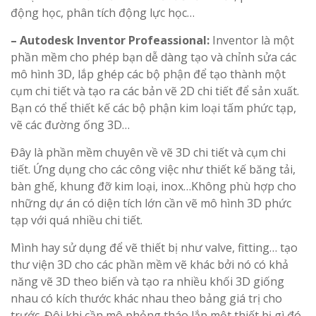
động học, phân tích động lực học…
– Autodesk Inventor Profeassional:
Inventor là một
phần mềm cho phép bạn dễ dàng tạo và chỉnh sửa các
mô hình 3D, lắp ghép các bộ phận để tạo thành một
cụm chi tiết và tạo ra các bản vẽ 2D chi tiết để sản xuất.
Bạn có thể thiết kế các bộ phận kim loại tấm phức tạp,
vẽ các đường ống 3D…
Đây là phần mềm chuyên về vẽ 3D chi tiết và cụm chi
tiết. Ứng dụng cho các công việc như thiết kế băng tải,
bàn ghế, khung đỡ kim loại, inox…Không phù hợp cho
những dự án có diện tích lớn cần vẽ mô hình 3D phức
tạp với quá nhiều chi tiết.
Mình hay sử dụng để vẽ thiết bị như valve, fitting… tạo
thư viện 3D cho các phần mềm vẽ khác bởi nó có khả
năng vẽ 3D theo biến và tạo ra nhiều khối 3D giống
nhau có kích thước khác nhau theo bảng giá trị cho
trước. Đôi khi cần mô phỏng tháo lắp một thiết bị gì đó