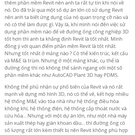
thêm phần mềm Revit nên anh ta rất tự tin khi nói về
nó. Do đã trải qua một số dự án lớn có sử dụng Revit
nên anh ta biết ứng dụng của nó quan trọng cỡ nào và
nó có thể làm được gì. Vậy là, khi mình nói đến việc sử
dụng phần mềm nào để vẽ đường ống công nghiệp 3D
tốt hơn thì anh ta khẳng định Revit là tốt nhất. Mình
đồng ý với quan điểm phần mềm Revit là tốt nhất.
Nhưng tốt nhất ở mảng nào ? Có thể kiến trúc, kết cấu
và M&E là trùm. Nhưng ở một mảng khác, cụ thể là
đường ống thì nó không thể sánh ngang với một số
phần mềm khác như AutoCAD Plant 3D hay PDMS.
Không thể phủ nhận sự phổ biến của Revit và nó rất
mạnh về dựng mô hình 3D, nó có thể vẽ, kết hợp nhiều
hệ thống M&E vào tòa nhà như hệ thống điều hòa
không khí, hệ thống điện, hệ thống cấp thoát nước và
cứu hỏa… Nhưng với một dự án lớn, như một nhà máy
sản xuất thép hay giàn khoan dầu… thì đường ống có
số lượng rất lớn kèm thiết bị nên Revit không phù hợp