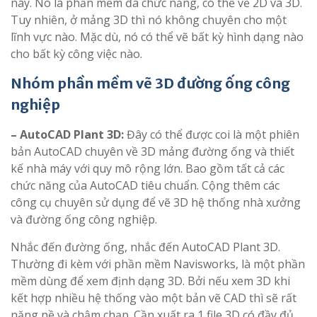
này. Nó là phần mềm đa chức năng, có thể vẽ 2D và 3D.
Tuy nhiên, ở mảng 3D thì nó không chuyên cho một
lĩnh vực nào. Mặc dù, nó có thể vẽ bất kỳ hình dạng nào
cho bất kỳ công việc nào.
Nhóm phần mềm vẽ 3D đường ống công
nghiệp
– AutoCAD Plant 3D:
Đây có thể được coi là một phiên
bản AutoCAD chuyên về 3D mảng đường ống và thiết
kế nhà máy với quy mô rộng lớn. Bao gồm tất cả các
chức năng của AutoCAD tiêu chuẩn. Cộng thêm các
công cụ chuyên sử dụng để vẽ 3D hệ thống nhà xưởng
và đường ống công nghiệp.
Nhắc đến đường ống, nhắc đến AutoCAD Plant 3D.
Thường đi kèm với phần mềm Navisworks, là một phần
mềm dùng để xem định dạng 3D. Bởi nếu xem 3D khi
kết hợp nhiều hệ thống vào một bản vẽ CAD thì sẽ rất
nặng nề và chậm chạp. Cần xuất ra 1 file 3D có đầy đủ